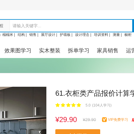
程
：
榻榻米 |
结构 |
销售 |
展厅设计 |
护墙板 |
设计理念 |
培训资料 |
测量 |
橱柜
效果图学习
实木整装
拆单学习
家具销售
运
61.衣柜类产品报价计算
5.0
(104人学习)
¥
29.90
¥29.90
VIP免费学习