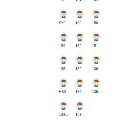
138...
151...
189...
SX0...
180...
150...
159...
152...
151...
185...
139...
138...
HB0...
186...
136...
、
188...
153...