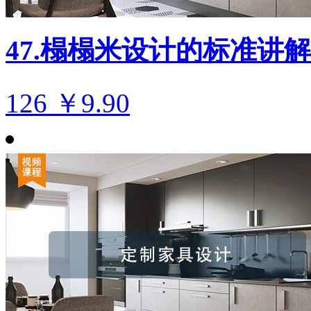
47.榻榻米设计的标准讲
126
￥9.90