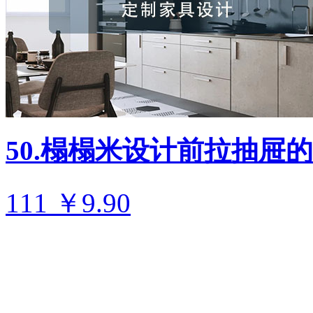
50.榻榻米设计前拉抽屉
111
￥9.90