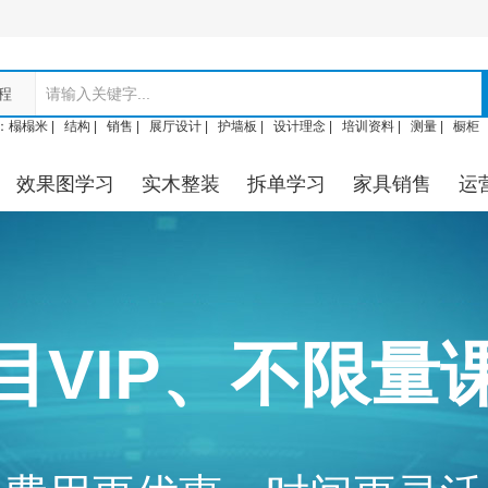
程
：
榻榻米 |
结构 |
销售 |
展厅设计 |
护墙板 |
设计理念 |
培训资料 |
测量 |
橱柜
效果图学习
实木整装
拆单学习
家具销售
运
目VIP、不限量