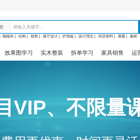
程
：
榻榻米 |
结构 |
销售 |
展厅设计 |
护墙板 |
设计理念 |
培训资料 |
测量 |
橱柜
效果图学习
实木整装
拆单学习
家具销售
运
目VIP、不限量