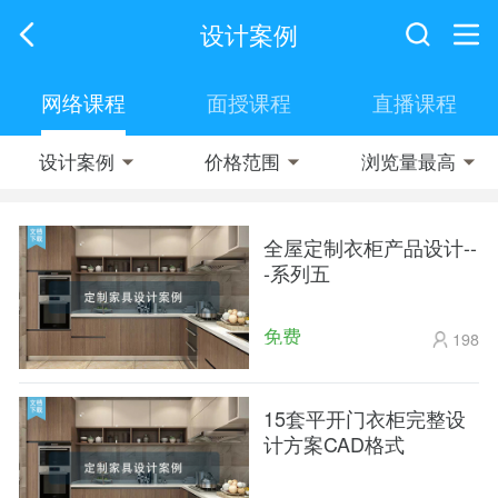
设计案例
网络课程
面授课程
直播课程
设计案例
价格范围
浏览量最高



全屋定制衣柜产品设计--
-系列五
免费
198
15套平开门衣柜完整设
计方案CAD格式